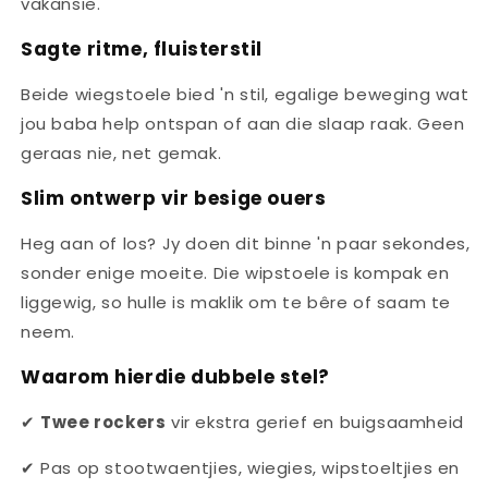
vakansie.
Sagte ritme, fluisterstil
Beide wiegstoele bied 'n stil, egalige beweging wat
jou baba help ontspan of aan die slaap raak. Geen
geraas nie, net gemak.
Slim ontwerp vir besige ouers
Heg aan of los? Jy doen dit binne 'n paar sekondes,
sonder enige moeite. Die wipstoele is kompak en
liggewig, so hulle is maklik om te bêre of saam te
neem.
Waarom hierdie dubbele stel?
✔
Twee rockers
vir ekstra gerief en buigsaamheid
✔ Pas op stootwaentjies, wiegies, wipstoeltjies en