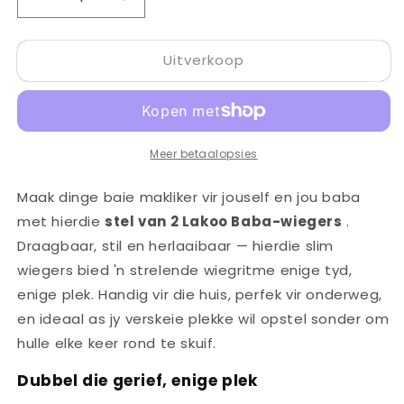
Verminder
Verhoog
hoeveelheid
hoeveelheid
vir
vir
Uitverkoop
Lakoo
Lakoo
Baba-
Baba-
wiegstoel
wiegstoel
-
-
2-
2-
Meer betaalopsies
pak
pak
Maak dinge baie makliker vir jouself en jou baba
met hierdie
stel van 2 Lakoo Baba-wiegers
.
Draagbaar, stil en herlaaibaar — hierdie slim
wiegers bied 'n strelende wiegritme enige tyd,
enige plek. Handig vir die huis, perfek vir onderweg,
en ideaal as jy verskeie plekke wil opstel sonder om
hulle elke keer rond te skuif.
Dubbel die gerief, enige plek