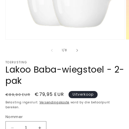
Maak
M
Media
2
1
o
deur
1
/
8
in
in
modal
m
TOERUSTING
oop
Lakoo Baba-wiegstoel - 2-
pak
Gewone
Verkoopprys
€79,95 EUR
€89,90 EUR
Uitverkoop
prys
Belasting ingesluit.
Versendingskoste
word by die betaalpunt
bereken.
Nommer