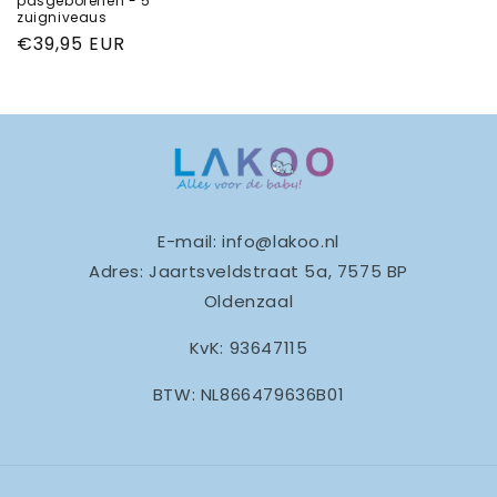
pasgeborenen - 5
zuigniveaus
Normale
€39,95 EUR
prijs
E-mail: info@lakoo.nl
Adres: Jaartsveldstraat 5a, 7575 BP
Oldenzaal
KvK: 93647115
BTW: NL866479636B01