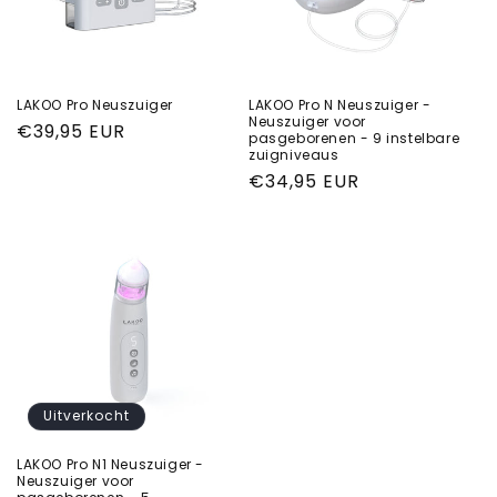
i
e
:
LAKOO Pro Neuszuiger
LAKOO Pro N Neuszuiger -
Neuszuiger voor
Normale
€39,95 EUR
pasgeborenen - 9 instelbare
prijs
zuigniveaus
Normale
€34,95 EUR
prijs
Uitverkocht
LAKOO Pro N1 Neuszuiger -
Neuszuiger voor