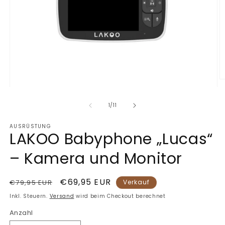
M
Medien
2
1
in
in
M
von
1
/
11
Modal
ö
öffnen
AUSRÜSTUNG
LAKOO Babyphone „Lucas“
– Kamera und Monitor
Normaler
Verkaufspreis
€69,95 EUR
€79,95 EUR
Verkauf
Preis
Inkl. Steuern.
Versand
wird beim Checkout berechnet
Anzahl