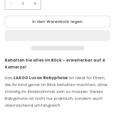
Verringere
Erhöhe
die
die
Menge
Menge
In den Warenkorb legen
für
für
LAKOO
LAKOO
babyfoon
babyfoon
&quot;Lucas&quot;
&quot;Lucas&quot;
-
-
camera
camera
en
en
monitor
monitor
Behalten Sie alles im Blick – erweiterbar auf 4
Kameras!
Das
LAKOO Lucas Babyphone
ist ideal für Eltern,
die ihr Kind gerne im Blick behalten möchten, ohne
ständig im Kinderzimmer sein zu müssen. Dieses
Babyphone ist nicht nur praktisch, sondern auch
überraschend umfangreich.