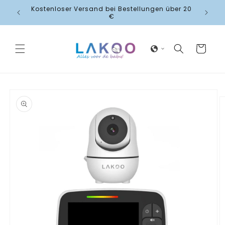
Direkt
Kostenloser Versand bei Bestellungen über 20
zum
iefert.
€
Inhalt
Warenkorb
duktinformationen
ingen