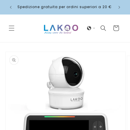
Vai
gnato
direttamente
Spedizione gratuita per ordini superiori a 20 €
ai contenuti
Carrello
Passa alle
informazioni
sul
prodotto