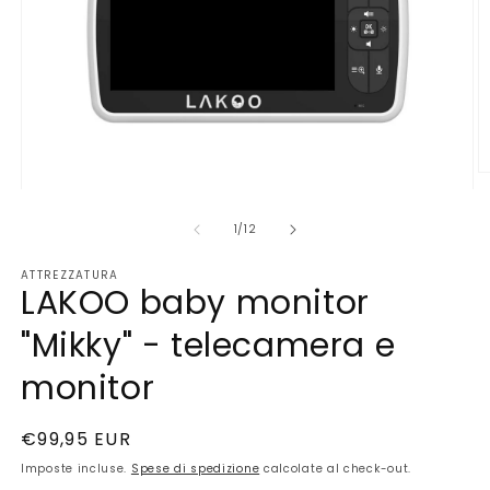
A
Apri
c
contenuti
m
multimediali
2
Sono
1
/
12
1
in
in
fi
ATTREZZATURA
finestra
m
LAKOO baby monitor
modale
"Mikky" - telecamera e
monitor
Prezzo
€99,95 EUR
di
Imposte incluse.
Spese di spedizione
calcolate al check-out.