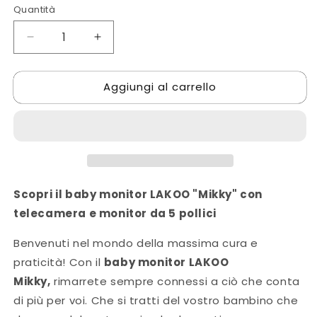
listino
Quantità
Diminuisci
Aumenta
quantità
quantità
per
per
Aggiungi al carrello
LAKOO
LAKOO
babyfoon
babyfoon
&quot;Mikky&quot;
&quot;Mikky&quot;
-
-
camera
camera
en
en
monitor
monitor
Scopri il baby monitor LAKOO "Mikky" con
telecamera e monitor da 5 pollici
Benvenuti nel mondo della massima cura e
praticità! Con il
baby monitor LAKOO
Mikky,
rimarrete sempre connessi a ciò che conta
di più per voi. Che si tratti del vostro bambino che