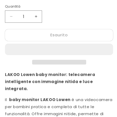
listino
Quantità
Diminuisci
Aumenta
quantità
quantità
per
per
Esaurito
LAKOO
LAKOO
babyfoon
babyfoon
"Lowen"
"Lowen"
-
-
fotocamera
camera
con
met
app
app
-
-
LAKOO Lowen baby monitor: telecamera
fotocamera/set
aparte
intelligente con immagine nitida e luce
di
camera
integrata.
espansione
/
separati
verbreidset
Il
baby monitor LAKOO Lowen
è una videocamera
per bambini pratica e completa di tutte le
funzionalità. Offre immagini nitide, permette di