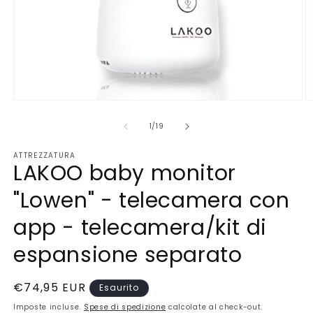
Apri
A
contenuti
c
multimediali
m
Sono
1
/
19
1
2
in
in
ATTREZZATURA
finestra
fi
LAKOO baby monitor
modale
m
"Lowen" - telecamera con
app - telecamera/kit di
espansione separato
Prezzo
€74,95 EUR
Esaurito
di
Imposte incluse.
Spese di spedizione
calcolate al check-out.