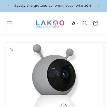
Vai
gnato
direttamente
Spedizione gratuita per ordini superiori a 20 €
ai contenuti
Carrello
Passa alle
informazioni
sul
prodotto