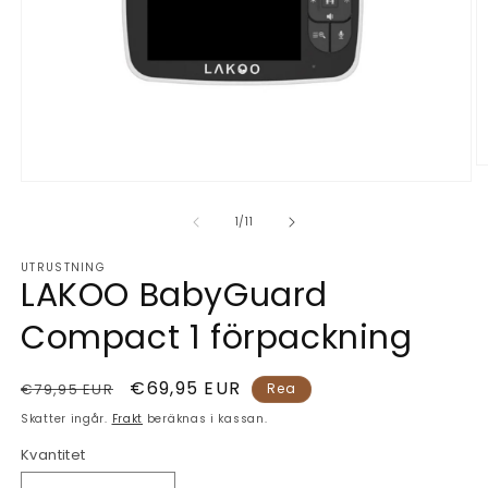
Ö
Öppna
m
mediet
2
1
i
av
1
/
11
i
m
modalfönster
UTRUSTNING
LAKOO BabyGuard
Compact 1 förpackning
Ordinarie
Försäljningspris
€69,95 EUR
€79,95 EUR
Rea
pris
Skatter ingår.
Frakt
beräknas i kassan.
Kvantitet