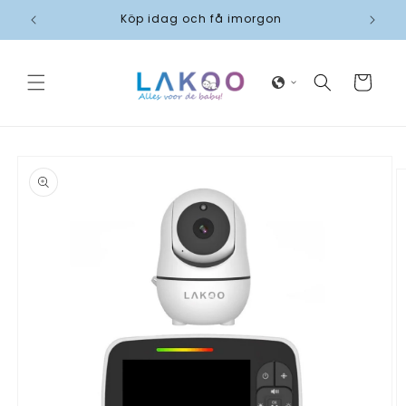
vidare
Köp idag och få imorgon
Få e
till
innehåll
Varukorg
 vidare till
oduktinformation