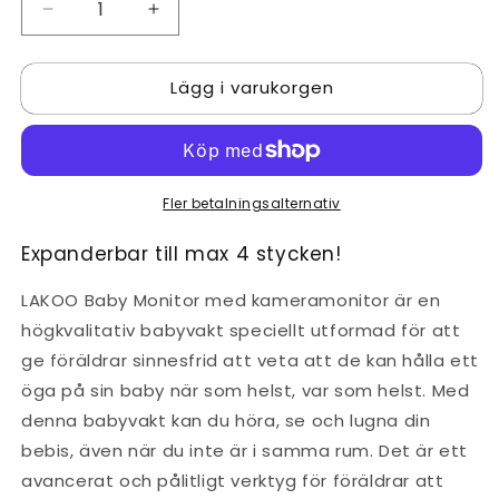
Minska
Öka
kvantitet
kvantitet
för
för
Lägg i varukorgen
LAKOO
LAKOO
BabyGuard
BabyGuard
Compact
Compact
1
1
förpackning
förpackning
Fler betalningsalternativ
Expanderbar till max 4 stycken!
LAKOO Baby Monitor med kameramonitor är en
högkvalitativ babyvakt speciellt utformad för att
ge föräldrar sinnesfrid att veta att de kan hålla ett
öga på sin baby när som helst, var som helst. Med
denna babyvakt kan du höra, se och lugna din
bebis, även när du inte är i samma rum. Det är ett
avancerat och pålitligt verktyg för föräldrar att