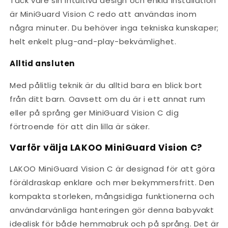
Tack vare sin intuitiva design och enkla installation
är MiniGuard Vision C redo att användas inom
några minuter. Du behöver inga tekniska kunskaper;
helt enkelt plug-and-play-bekvämlighet.
Alltid ansluten
Med pålitlig teknik är du alltid bara en blick bort
från ditt barn. Oavsett om du är i ett annat rum
eller på språng ger MiniGuard Vision C dig
förtroende för att din lilla är säker.
Varför välja LAKOO MiniGuard Vision C?
LAKOO MiniGuard Vision C är designad för att göra
föräldraskap enklare och mer bekymmersfritt. Den
kompakta storleken, mångsidiga funktionerna och
användarvänliga hanteringen gör denna babyvakt
idealisk för både hemmabruk och på språng. Det är