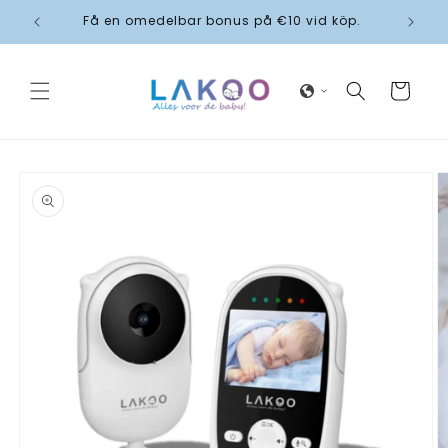
vidare
Få en omedelbar bonus på €10 vid köp.
till
innehåll
Varukorg
 vidare till
oduktinformation