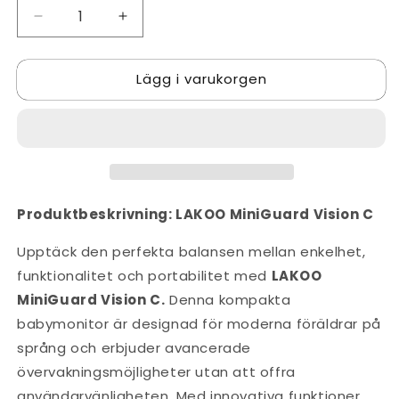
Minska
Öka
kvantitet
kvantitet
för
för
Lägg i varukorgen
LAKOO
LAKOO
Babyvakt
Babyvakt
MiniGuard
MiniGuard
Vision
Vision
C
C
Liten
Liten
Kompakt
Kompakt
Billigt
Billigt
Produktbeskrivning: LAKOO MiniGuard Vision C
Upptäck den perfekta balansen mellan enkelhet,
funktionalitet och portabilitet med
LAKOO
MiniGuard Vision C.
Denna kompakta
babymonitor är designad för moderna föräldrar på
språng och erbjuder avancerade
övervakningsmöjligheter utan att offra
användarvänligheten. Med innovativa funktioner