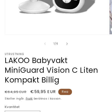
Öppna
Ö
mediet
m
1
2
av
1
/
6
i
i
modalfönster
m
UTRUSTNING
LAKOO Babyvakt
MiniGuard Vision C Liten
Kompakt Billig
Ordinarie
Försäljningspris
€59,95 EUR
€64,95 EUR
Rea
pris
Skatter ingår.
Frakt
beräknas i kassan.
Kvantitet