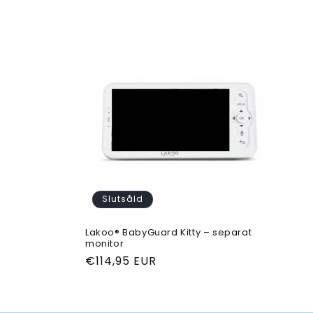
u
k
t
s
e
r
Slutsåld
i
Lakoo® BabyGuard Kitty – separat
monitor
e
Ordinarie
€114,95 EUR
pris
: