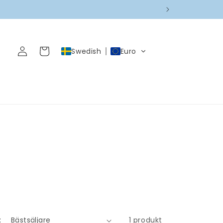
Logga
Varukorg
Swedish
Euro
in
:
1 produkt