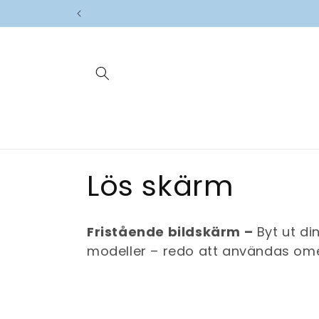
vidare
till
innehåll
P
Lös skärm
r
Fristående bildskärm –
Byt ut di
o
modeller – redo att användas ome
d