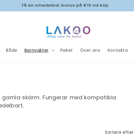
Få en omedelbar bonus på €10 vid köp.
Både
Barnvakter
Paket
Över ons
Kontakta
n gamla skärm. Fungerar med kompatibla
delbart.
Sortera efter