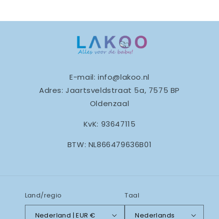
E-mail: info@lakoo.nl
Adres: Jaartsveldstraat 5a, 7575 BP
Oldenzaal
KvK: 93647115
BTW: NL866479636B01
Land/regio
Taal
Nederland | EUR €
Nederlands