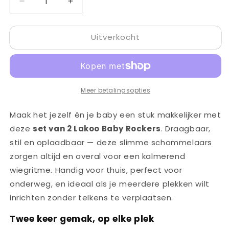
Aantal
Aantal
verlagen
verhogen
voor
voor
Uitverkocht
Lakoo
Lakoo
Baby
Baby
rocker
rocker
-
-
2-
2-
Meer betalingsopties
pack
pack
Maak het jezelf én je baby een stuk makkelijker met
deze
set van 2 Lakoo Baby Rockers
. Draagbaar,
stil en oplaadbaar — deze slimme schommelaars
zorgen altijd en overal voor een kalmerend
wiegritme. Handig voor thuis, perfect voor
onderweg, en ideaal als je meerdere plekken wilt
inrichten zonder telkens te verplaatsen.
Twee keer gemak, op elke plek