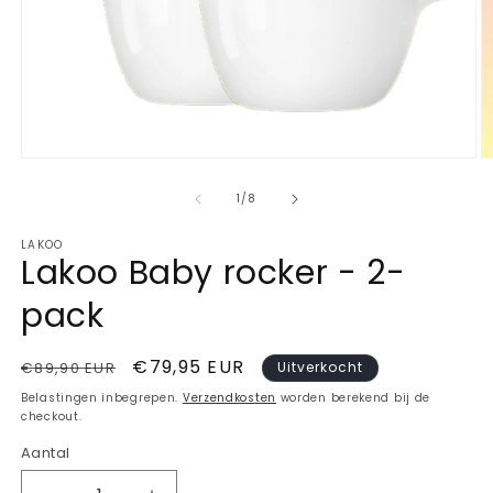
Media
M
1
2
openen
o
van
1
/
8
in
in
modaal
m
LAKOO
Lakoo Baby rocker - 2-
pack
Normale
Aanbiedingsprijs
€79,95 EUR
€89,90 EUR
Uitverkocht
prijs
Belastingen inbegrepen.
Verzendkosten
worden berekend bij de
checkout.
Aantal