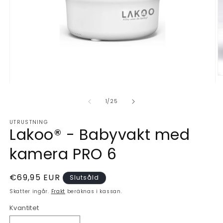
Ö
Öppna
m
mediet
2
1
i
av
1
/
25
i
m
modalfönster
UTRUSTNING
Lakoo® - Babyvakt med
kamera PRO 6
Ordinarie
€69,95 EUR
Slutsåld
pris
Skatter ingår.
Frakt
beräknas i kassan.
Kvantitet