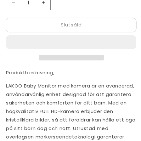
Minska
Öka
kvantitet
kvantitet
för
för
Slutsåld
Lakoo®
Lakoo®
-
-
Babymonitor
Babymonitor
med
med
kamera
kamera
PRO
PRO
6
6
Produktbeskrivning,
LAKOO Baby Monitor med kamera är en avancerad,
användarvänlig enhet designad för att garantera
säkerheten och komforten för ditt barn. Med en
högkvalitativ FULL HD-kamera erbjuder den
kristallklara bilder, så att föräldrar kan hålla ett öga
på sitt barn dag och natt. Utrustad med
överlägsen mörkerseendeteknologi garanterar