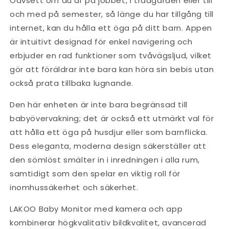
Oavsett om du är på jobbet, i trädgården eller till
och med på semester, så länge du har tillgång till
internet, kan du hålla ett öga på ditt barn. Appen
är intuitivt designad för enkel navigering och
erbjuder en rad funktioner som tvåvägsljud, vilket
gör att föräldrar inte bara kan höra sin bebis utan
också prata tillbaka lugnande.
Den här enheten är inte bara begränsad till
babyövervakning; det är också ett utmärkt val för
att hålla ett öga på husdjur eller som barnflicka.
Dess eleganta, moderna design säkerställer att
den sömlöst smälter in i inredningen i alla rum,
samtidigt som den spelar en viktig roll för
inomhussäkerhet och säkerhet.
LAKOO Baby Monitor med kamera och app
kombinerar högkvalitativ bildkvalitet, avancerad