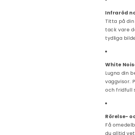
Infraröd n
Titta på di
tack vare d
tydliga bild
White Nois
Lugna din b
vaggvisor. 
och fridfull 
Rörelse- o
Få omedelb
du alltid v