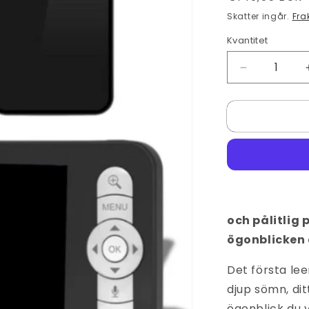
pris
Skatter ingår.
Fra
Kvantitet
Minska
kvantitet
för
Lakoo
Kitty
babyvakt
med
kamera
och
app
och pålitlig 
ögonblicken 
Det första le
djup sömn, dit
ögonblick du vi