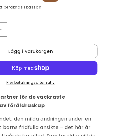
kt
beräknas i kassan.
Öka
kvantitet
för
Lägg i varukorgen
Lakoo
Kitty
babyvakt
med
kamera
Fler betalningsalternativ
och
app
partner för de vackraste
av föräldraskap
endet, den milda andningen under en
t barns fridfulla ansikte – det här är
ll vårda för alltid. Som förälder vill du