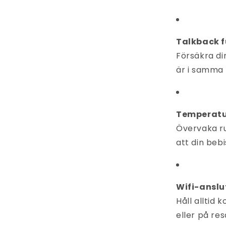
Talkback f
Försäkra di
är i samma
Temperatu
Övervaka r
att din bebis
Wifi-anslu
Håll alltid
eller på res