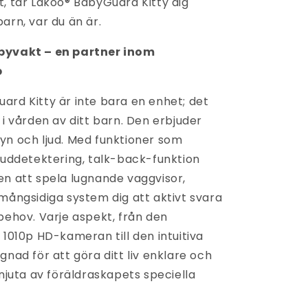
t, tar Lakoo® BabyGuard Kitty dig
arn, var du än är.
byvakt – en partner inom
p
ard Kitty är inte bara en enhet; det
 i vården av ditt barn. Den erbjuder
yn och ljud. Med funktioner som
ljuddetektering, talk-back-funktion
en att spela lugnande vaggvisor,
 mångsidiga system dig att aktivt svara
behov. Varje aspekt, från den
 1010p HD-kameran till den intuitiva
gnad för att göra ditt liv enklare och
 njuta av föräldraskapets speciella