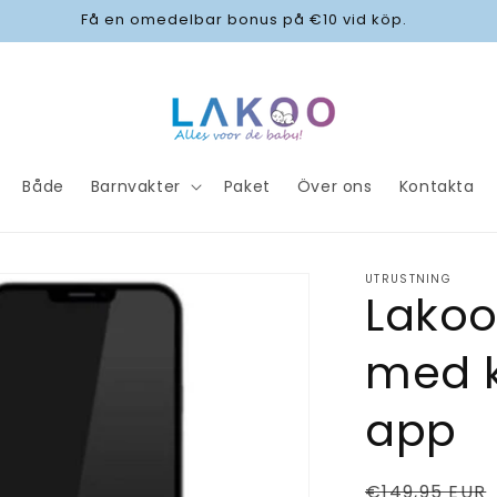
Få en omedelbar bonus på €10 vid köp.
Både
Barnvakter
Paket
Över ons
Kontakta
UTRUSTNING
Lakoo
med 
app
Ordinarie
€149,95 EUR