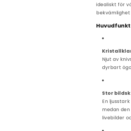
idealiskt för 
bekvämlighet o
Huvudfunkt
Kristallkla
Njut av kni
dyrbart ögo
Stor bilds
En ljusstar
medan den l
livebilder o