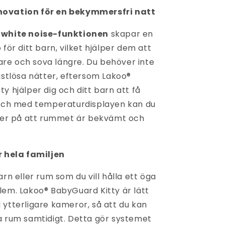
ovation för en bekymmersfri natt
a
white noise-funktionen
skapar en
 för ditt barn, vilket hjälper dem att
e och sova längre. Du behöver inte
astlösa nätter, eftersom Lakoo®
y hjälper dig och ditt barn att få
 Och med temperaturdisplayen kan du
äker på att rummet är bekvämt och
r hela familjen
arn eller rum som du vill hålla ett öga
lem. Lakoo® BabyGuard Kitty är lätt
 ytterligare kameror, så att du kan
a rum samtidigt. Detta gör systemet