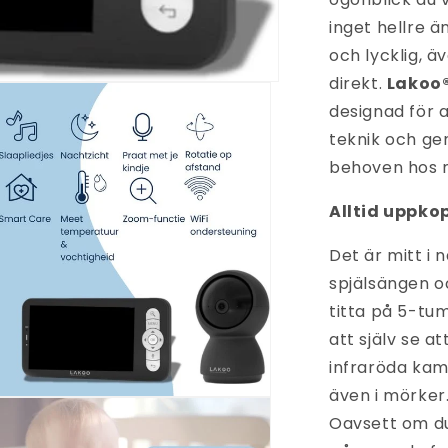
inget hellre ä
och lycklig, 
direkt.
Lakoo®
designad för a
teknik och g
behoven hos m
Alltid uppko
Det är mitt i n
spjälsängen o
titta på 5-tu
att själv se a
infraröda kame
även i mörker.
na
et
Oavsett om du