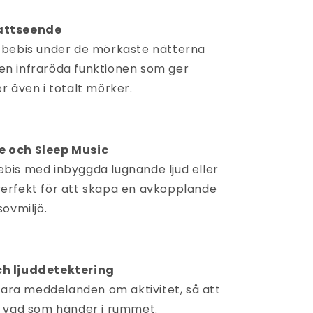
attseende
n bebis under de mörkaste nätterna
en infraröda funktionen som ger
er även i totalt mörker.
e och Sleep Music
ebis med inbyggda lugnande ljud eller
Perfekt för att skapa en avkopplande
sovmiljö.
ch ljuddetektering
ara meddelanden om aktivitet, så att
et vad som händer i rummet.