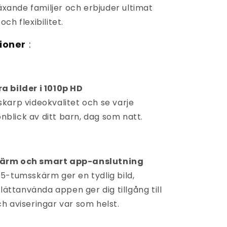
växande familjer och erbjuder ultimat
ch flexibilitet.
ioner
:
ra bilder i 1010p HD
vskarp videokvalitet och se varje
nblick av ditt barn, dag som natt.
kärm och smart app-anslutning
k 5-tumsskärm ger en tydlig bild,
ättanvända appen ger dig tillgång till
ch aviseringar var som helst.