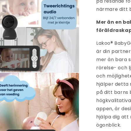
på resande fo
lfönster
närmare ditt b
Mer än en ba
föräldraska
Lakoo® BabyGu
är din partner
mer än bara s
rörelse- och 
na
och möjlighet
et
hjälper detta
på ditt barns 
lfönster
högkvalitativa
appen, är desi
hjälpa dig att
ögonblick.