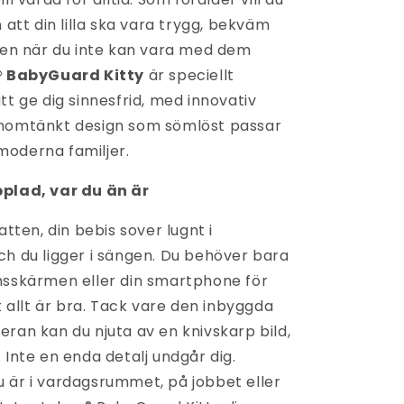
n att din lilla ska vara trygg, bekväm
även när du inte kan vara med dem
 BabyGuard Kitty
är speciellt
tt ge dig sinnesfrid, med innovativ
enomtänkt design som sömlöst passar
oderna familjer.
pplad, var du än är
atten, din bebis sover lugnt i
ch du ligger i sängen. Du behöver bara
msskärmen eller din smartphone för
tt allt är bra. Tack vare den inbyggda
ran kan du njuta av en knivskarp bild,
 Inte en enda detalj undgår dig.
 är i vardagsrummet, på jobbet eller