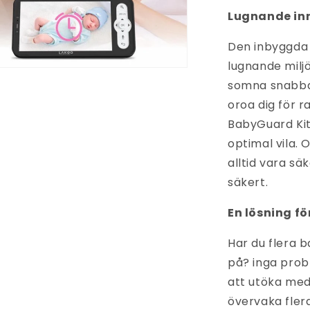
Lugnande inn
Den inbyggd
lugnande miljö
na
et
somna snabbar
oroa dig för r
lfönster
BabyGuard Kitt
optimal vila.
alltid vara s
säkert.
En lösning fö
Har du flera b
på? inga prob
att utöka med
övervaka fler